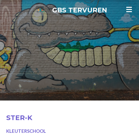
Ga
GBS TERVUREN
direct
naar
de
hoofdinhoud
STER-K
KLEUTERSCHOOL