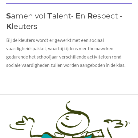
S
amen vol
T
alent-
E
n
R
espect -
K
leuters
Bij de kleuters wordt er gewerkt met een
sociaal
vaardigheidspakket
, waarbij tijdens vier themaweken
gedurende het schooljaar verschillende activiteiten rond
sociale vaardigheden zullen worden aangeboden in de klas.