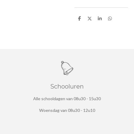
D
D
S
D
e
e
h
e
l
e
a
l
e
l
r
e
n
e
n
Schooluren
Alle schooldagen van 08u30 - 15u30
Woensdag van 08u30 - 12u10