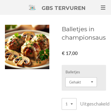
Ga
GBS TERVUREN
direct
naar
de
Balletjes in
hoofdinhoud
championsaus
€ 17,00
Balletjes
Uitgeschakeld