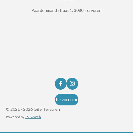
Paardenmarktstraat 1, 3080 Tervuren
F
I
a
n
c
s
Tervuren.be
e
t
b
a
© 2021 - 2026 GBS Tervuren
o
g
Powered by
JouwWeb
o
r
k
a
m